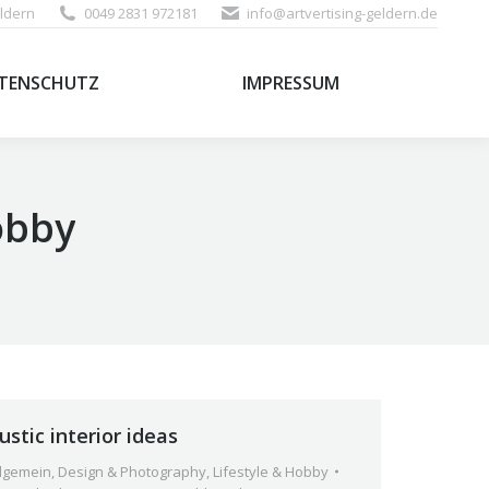
ldern
0049 2831 972181
info@artvertising-geldern.de
TENSCHUTZ
IMPRESSUM
TENSCHUTZ
IMPRESSUM
obby
ustic interior ideas
llgemein
,
Design & Photography
,
Lifestyle & Hobby