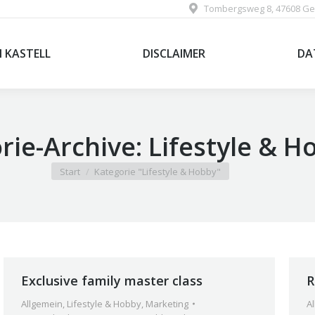
Tombergsweg 8, 47608 Ge
M KASTELL
DISCLAIMER
DA
M KASTELL
DISCLAIMER
DA
rie-Archive:
Lifestyle & H
Sie befinden sich hier:
Start
Kategorie "Lifestyle & Hobby"
Exclusive family master class
R
Allgemein
,
Lifestyle & Hobby
,
Marketing
A