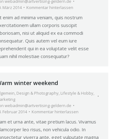
on
webadmin@artvertising-geldern.de
0. März 2014
Kommentar hinterlassen
t enim ad minima veniam, quis nostrum
xercitationem ullam corporis suscipit
aboriosam, nisi ut aliquid ex ea commodi
onsequatur. Quis autem vel eum iure
eprehenderit qui in ea voluptate velit esse
uam nihil molestiae consequatur?
arm winter weekend
llgemein
,
Design & Photography
,
Lifestyle & Hobby
,
arketing
on
webadmin@artvertising-geldern.de
8. Februar 2014
Kommentar hinterlassen
am et urna ante, vitae pretium lacus. Vivamus
llamcorper leo risus, non vehicula odio. In
onsectetur viverra ante, eget vulputate magna