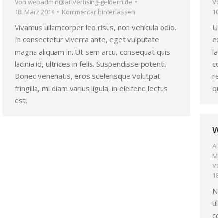
Von
webadmin@artvertising-geldern.de
V
18. März 2014
Kommentar hinterlassen
1
Vivamus ullamcorper leo risus, non vehicula odio.
U
In consectetur viverra ante, eget vulputate
e
magna aliquam in. Ut sem arcu, consequat quis
l
lacinia id, ultrices in felis. Suspendisse potenti.
c
Donec venenatis, eros scelerisque volutpat
r
fringilla, mi diam varius ligula, in eleifend lectus
q
est.
W
A
M
V
1
N
u
c