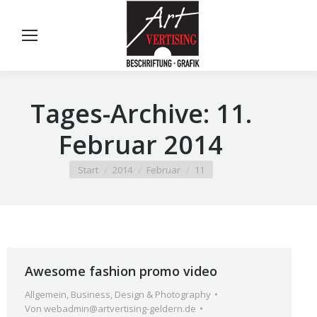
Tages-Archive:
11.
Februar 2014
Sie befinden sich hier:
Start
2014
Februar
11
Awesome fashion promo video
Allgemein
,
Business
,
Design & Photography
Von
webadmin@artvertising-geldern.de